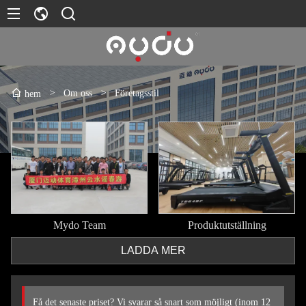
>
Om oss
>
Företagsstil
hem
Mydo Team
Produktutställning
LADDA MER
Få det senaste priset? Vi svarar så snart som möjligt (inom 12