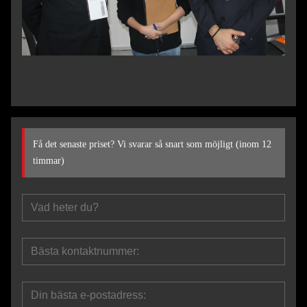
Få det senaste priset? Vi svarar så snart som möjligt (inom 12
timmar)