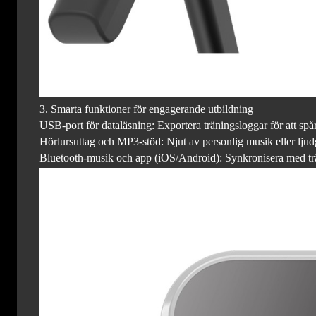
3. Smarta funktioner för engagerande utbildning
USB-port för dataläsning: Exportera träningsloggar för att spår
Hörlursuttag och MP3-stöd: Njut av personlig musik eller ljud
Bluetooth-musik och app (iOS/Android): Synkronisera med trän