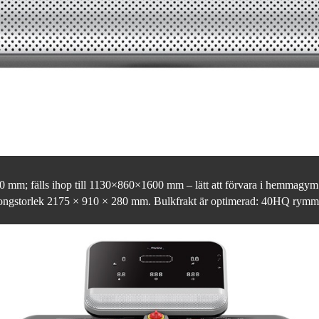
 mm; fälls ihop till 1130×860×1600 mm – lätt att förvara i hemmagym e
kartongstorlek 2175 × 910 × 280 mm. Bulkfrakt är optimerad: 40HQ ry