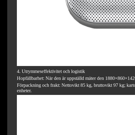
4. Utrymmeseffektivitet och logistik
Hopfällbarhet: När den är uppställd mäter den 1880×860×1420
Förpackning och frakt: Nettovikt 85 kg, bruttovikt 97 kg; 
enheter.