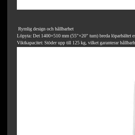
Rymlig design och hållbarhet
Löpyta: Det 1400×510 mm (55"×20" tum) breda löparbältet erb
Viktkapacitet: Stöder upp till 125 kg, vilket garanterar hållbar