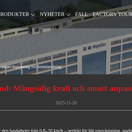
PRODUKTER
NYHETER
FALL
FACTORY TOU
smart anpassning för hemmaträning
 Mångsidig kraft och smart anpass
2025-11-26
den hastigheter från 0,8–20 km/h – perfekt för lätt uppvärmning, stadiga