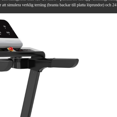
att simulera verklig terräng (branta backar till platta löprundor) och 