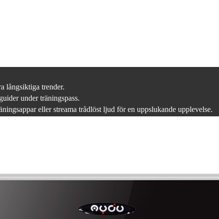
a långsiktiga trender.
guider under träningspass.
ingsappar eller streama trådlöst ljud för en uppslukande upplevelse.