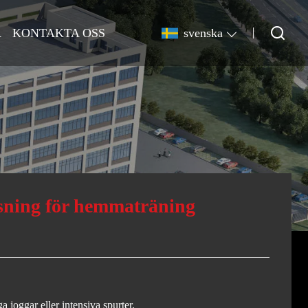
R
KONTAKTA OSS
svenska
ning för hemmaträning
 joggar eller intensiva spurter.