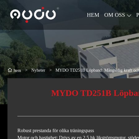
HEM
OM OSS
>
Nyheter
>
MYDO TD251B Löpband: Mångsidig kraft och 
hem
MYDO TD251B Löpband:
Robust prestanda för olika träningspass
Motor och hastighet: Drivs av en 2,5 hk likströmsmotor, stöder 