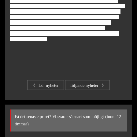
Under hela aktiviteten hjälpte teammedlemmarna varandra och
samarbetade med varandra. Det har också stärkt kommunikationen
och samarbetet mellan anställda, och djupt insett att kraften i ett
team är oförstörbar. Framgången för laget kräver gemensamma
ansträngningar från varje gruppmedlem. Detta är inte bara
teambuilding och spel, utan också förkroppsligandet av
företagskulturen. , och till sist avslutade alla aktiviteten perfekt
med skratt och skratt.
f.d. nyheter
följande nyheter
Få det senaste priset? Vi svarar så snart som möjligt (inom 12
timmar)