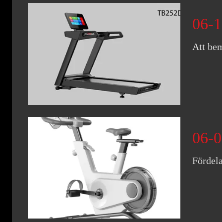
06-1
Att be
06-0
Fördel