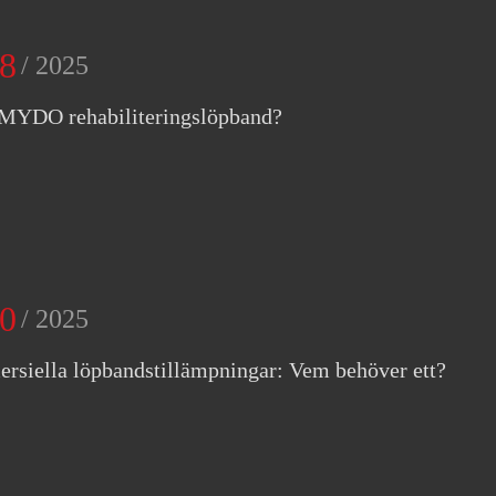
8
/ 2025
 MYDO rehabiliteringslöpband?
0
/ 2025
siella löpbandstillämpningar: Vem behöver ett?