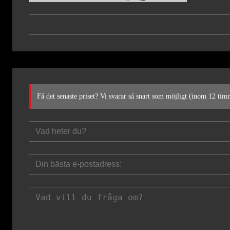
Få det senaste priset? Vi svarar så snart som möjligt (inom 12 tim