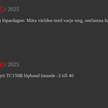
5
/ 2025
a löpardagen: Mäta världen med varje steg, omfamna h
0
/ 2025
tt TC150B löpband lutande -3 till 40