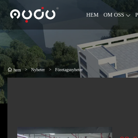
HEM
OM OSS
>
Nyheter
>
Företagsnyheter
hem