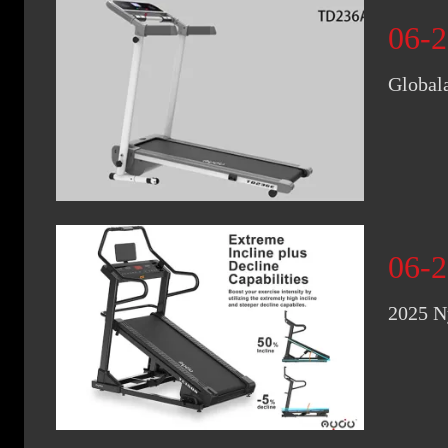
06-2
Global
06-2
2025 Ny