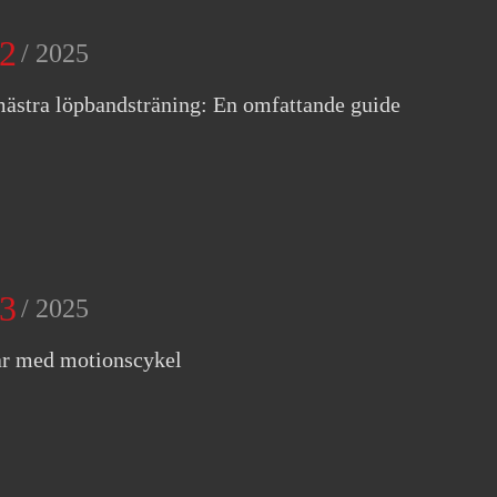
2
/ 2025
mästra löpbandsträning: En omfattande guide
3
/ 2025
ar med motionscykel