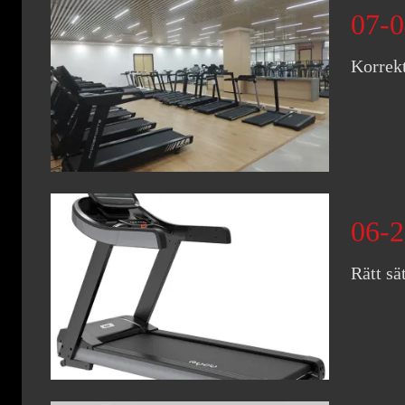
07-0
Korrekt
06-2
Rätt sä