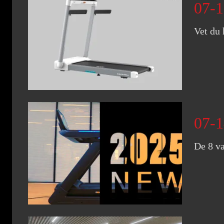
07-1
Vet du 
07-1
De 8 va