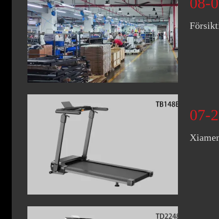
08-0
Försikt
07-2
Xiamen