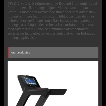
MYDO SPORTS högpresterande löpband är ett utmärkt val
för kommersiella träningsmiljöer. Med sin stora löpyta,
kraftfulla motor och avancerade funktioner som automatisk
lutning och flera träningsprogram, tillgodoser den de olika
behoven hos användare som söker intensiva och varierade
träningspass. Löpbandets robusta konstruktion, tillsammans
med säkerhetsfunktioner och multimediakompatibilitet,
säkerställer hållbarhet, användarvänlighet och en förbättrad
träningsupplevelse.
om produkten