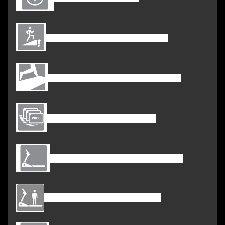
18 sektioner automatisk lutning
Löparea: 1600*560MM (63x22INCH)
24 förinställt program, U1-U3
Monteringsmått: 2136*899*1588MM
Max användarens vikt: 100 kg