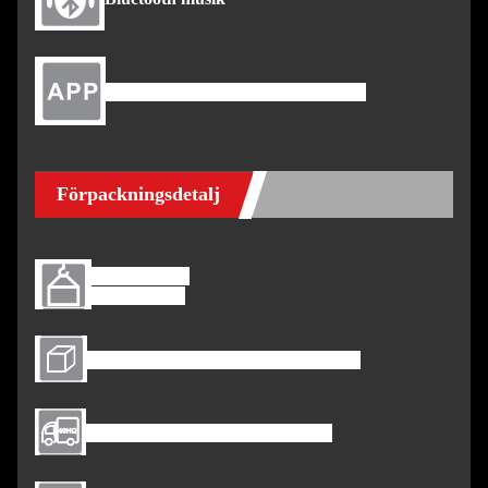
Finns för både IOS och Android
Förpackningsdetalj
NW : 155 kg
GW: 235 kg
Kartongstorlek: 2270*958*665MM
Laddningsmängd 40HQ: 48st