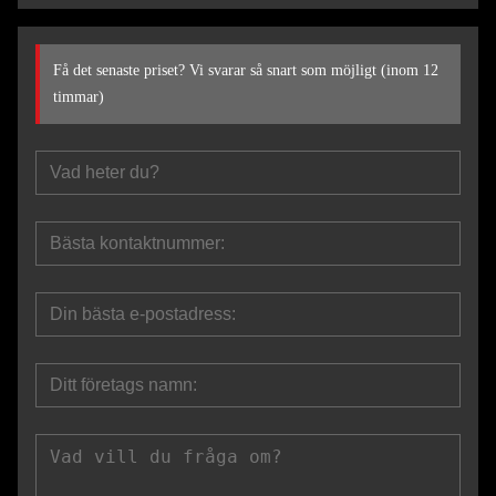
Få det senaste priset? Vi svarar så snart som möjligt (inom 12
timmar)