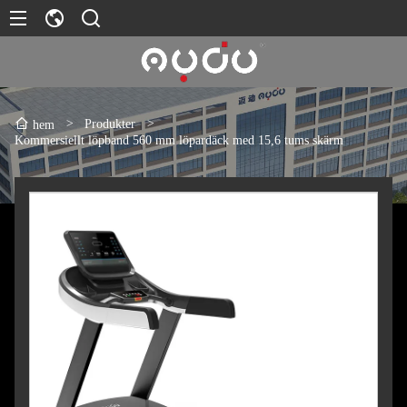
>
Produkter
>
hem
Kommersiellt löpband 560 mm löpardäck med 15,6 tums skärm