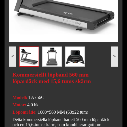
<
>
Kommersiellt löpband 560 mm
löpardäck med 15,6 tums skärm
Modell:
TA756C
Motor:
4,0 hk
Löpområde:
1600*560 MM (63x22 tum)
Detta kommersiella löpband har ett 560 mm löpardäck
och en 15,6-tums skärm, som kombinerar gott om