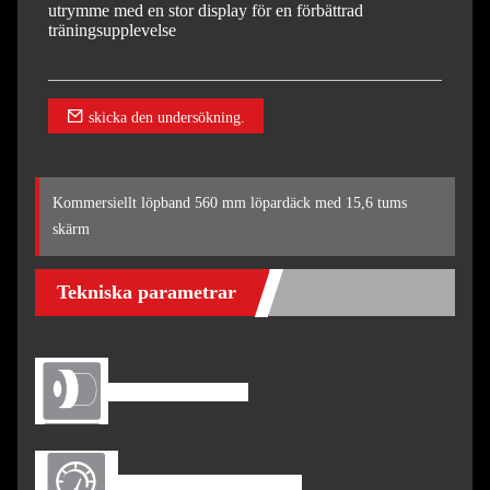
utrymme med en stor display för en förbättrad
träningsupplevelse
skicka den undersökning.
Kommersiellt löpband 560 mm löpardäck med 15,6 tums
skärm
Tekniska parametrar
DC-motor: 4,0 hk
Hastighet: 0,5-20 km/h