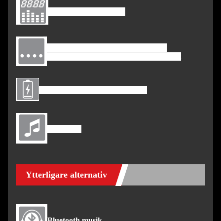
Konsoldisplay: LED
Funktioner: Tid, Hastighet, Puls,
lutning, avstånd, kalorier, kroppsfett
Med USB-uttag för laddning
Med MP3
Ytterligare alternativ
Bluetooth musik