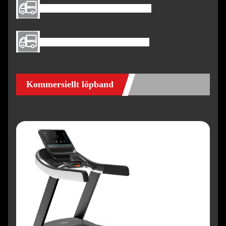
Laddningsmängd 40GP: 36st
Laddningsmängd 20GP:18st
Kommersiellt löpband