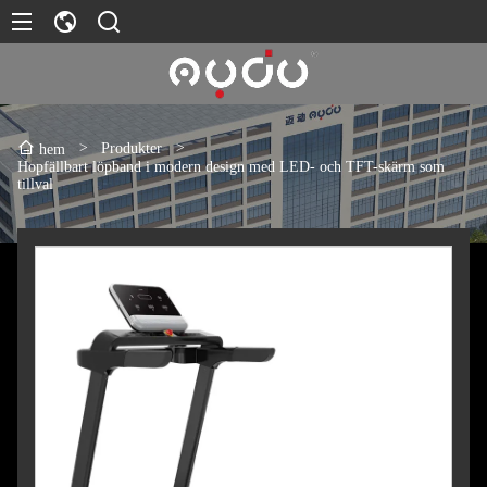
>
Produkter
>
hem
Hopfällbart löpband i modern design med LED- och TFT-skärm som
tillval