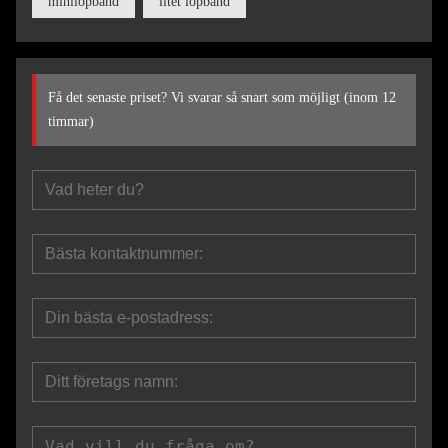
minilöpband
litet löpband
Få det senaste priset? Vi svarar så snart som möjligt (inom 12
timmar)