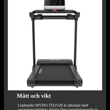
Mått och vikt
Löpbandet MYDO TD251B är utformat med
användarvänlighet i åtanke.
Dess installationsmått är