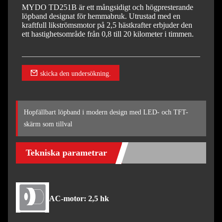
MYDO TD251B är ett mångsidigt och högpresterande
löpband designat för hemmabruk. Utrustad med en
kraftfull likströmsmotor på 2,5 hästkrafter erbjuder den
ett hastighetsområde från 0,8 till 20 kilometer i timmen.
skicka den undersökning.
Hopfällbart löpband i modern design med LED- och TFT-
skärm som tillval
Tekniska parametrar
AC-motor: 2,5 hk