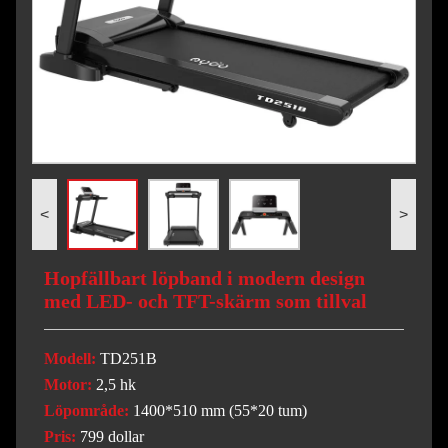
<
>
Hopfällbart löpband i modern design
med LED- och TFT-skärm som tillval
Modell:
TD251B
Motor:
2,5 hk
Löpområde:
1400*510 mm (55*20 tum)
Pris:
799 dollar