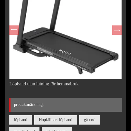
Löpband utan lutning för hemmabruk
produktmärkning.
löpband
Hopfällbart löpband
gåbord