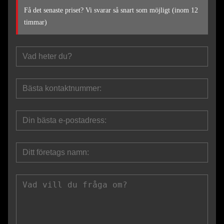
Få det senaste priset? Vi svarar så snart som möjligt (inom 12
timmar)