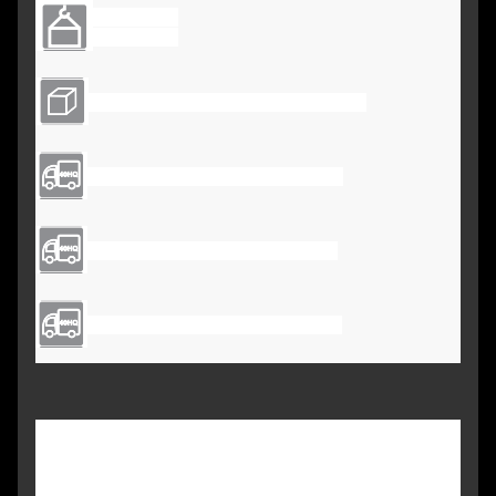
NW: 25 kg
GW: 30 kg
Kartongstorlek: 1600*650*140MM
Laddningsmängd 40HQ:454st
Laddningsmängd 40GP:404st
Laddningsmängd 20GP:195cs