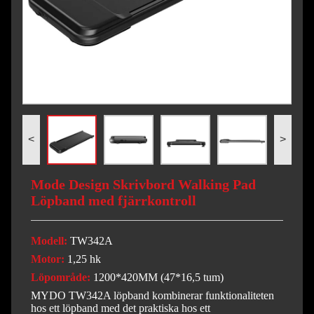
<
>
Mode Design Skrivbord Walking Pad
Löpband med fjärrkontroll
Modell:
TW342A
Motor:
1,25 hk
Löpområde:
1200*420MM (47*16,5 tum)
MYDO TW342A löpband kombinerar funktionaliteten
hos ett löpband med det praktiska hos ett