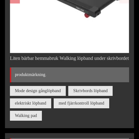
Liten bärbar hemmabruk Walking löpband under skrivbordet
produktmärkning.
Mode design gånglöpband
Skrivbords löpband
elektriskt löpband
med fjärrkontroll löpband
Walking pad