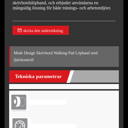
skrivbordslöpband, och erbjuder användarna en
mångsidig lösning för både tränings- och arbetsmiljöer.
skicka den undersökning.
Mode Design Skrivbord Walking Pad Löpband med
fjärrkontroll
Tekniska parametrar
DC-motor: 1,25hk
Hastighet: 0,8-6 km/h