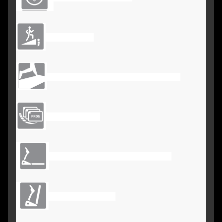
Utan lutning
Löparea: 1200*420MM (47*16,5 tum)
Utan program
Monteringsmått: 480*550*107MM
Utan
Hopfällbar