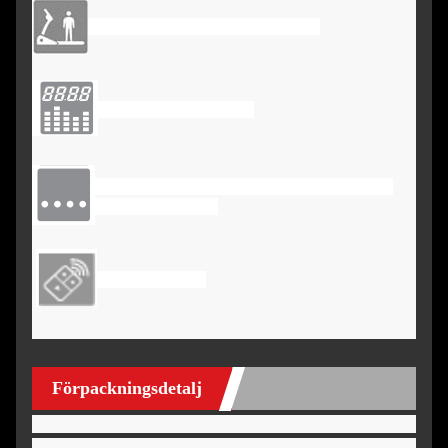
Max användarens vikt: 110 kg
Konsoldisplay: LED
Funktioner: Tid, Hastighet, Puls, Steg，
Distans, kalorier
Utan program
Förpackningsdetalj